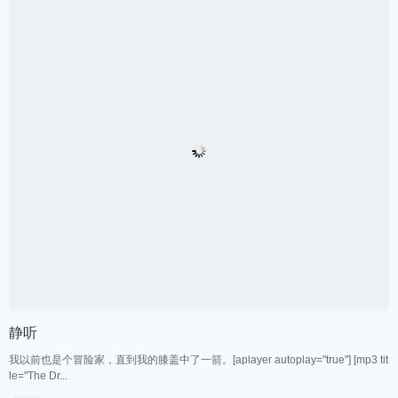
了青了菜，蹦了蹦了跳了跳了真了可了爱。原来这这样的，我就说灵兮在幼儿园
说的什么，后面几句好...
个人
2019.01.13