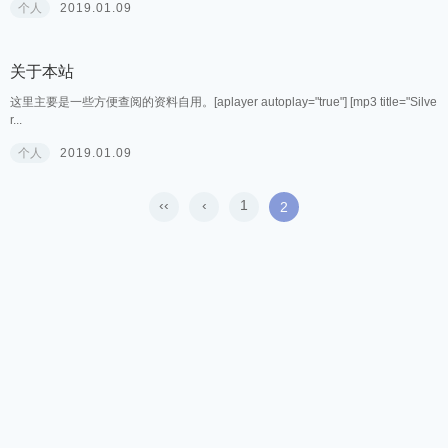
静听
我以前也是个冒险家，直到我的膝盖中了一箭。[aplayer autoplay="true"] [mp3 tit
le="The Dr...
个人
2019.01.09
关于本站
这里主要是一些方便查阅的资料自用。[aplayer autoplay="true"] [mp3 title="Silve
r...
个人
2019.01.09
‹‹
‹
1
2