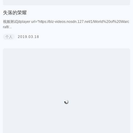
失落的荣耀
视频测试[dplayer url="https://blz-videos.nosdn.127.net/1/World%20of%20Warc
raft/...
个人
2019.03.18