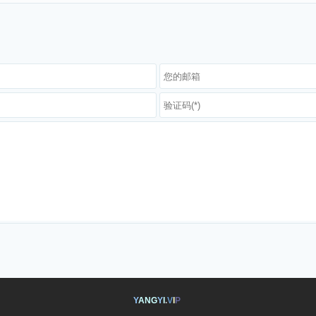
Y
A
N
G
Y
I
.
V
I
P