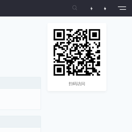

👦
👧
扫码访问