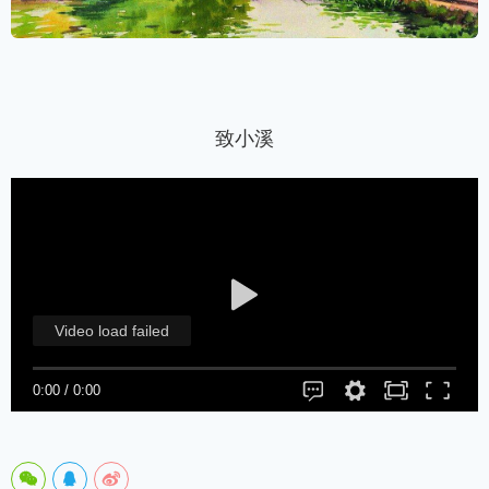
致小溪
Video load failed
0:00
/
0:00