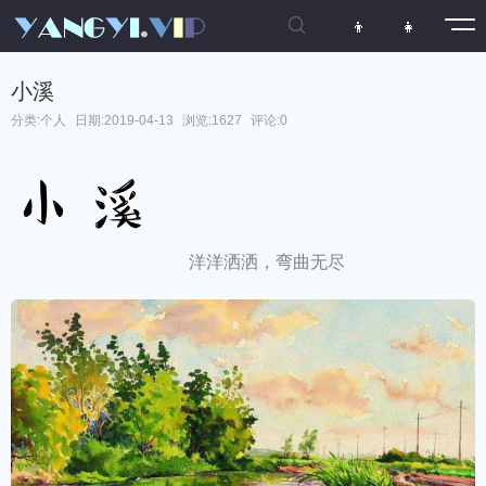

👦
👧
小溪
分类:
个人
日期:2019-04-13
浏览:1627
评论:0
洋洋洒洒，弯曲无尽