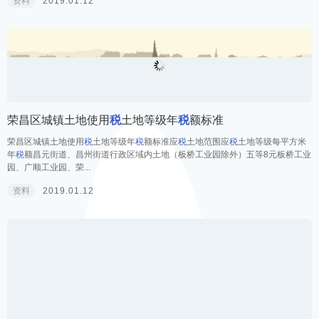
城乡公共交通客运车船
税
减半文件
重庆市地方
税
务局关于城乡公共交通客运车辆减半征收车船
税
有关问题的公告重
庆市地方
税
务局2012第5号 根据《中华人民共和国车船
税
法》和《重庆市人民政
府办公厅关于印...
资料
2019.01.12
荣昌区城镇土地使用
税
土地等级年
税
额标准
荣昌区城镇土地使用
税
土地等级年
税
额标准应
税
土地范围应
税
土地等级每平方米
年
税
额昌元街道、昌州街道行政区域内土地（板桥工业园除外）五等8元板桥工业
园、广顺工业园、荣...