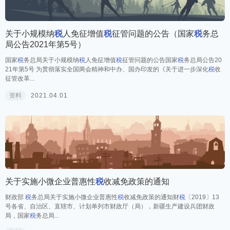
关于小规模纳
税
人免征增值
税
征管问题的公告（国家
税
务总
局公告2021年第5号）
国家
税
务总局关于小规模纳
税
人免征增值
税
征管问题的公告国家
税
务总局公告20
21年第5号 为贯彻落实全国两会精神和中办、国办印发的《关于进一步深化
税
收
征管改革...
资料
2021.04.01
关于实施小微企业普惠性
税
收减免政策的通知
财政部
税
务总局关于实施小微企业普惠性
税
收减免政策的通知财
税
〔2019〕13
号各省、自治区、直辖市、计划单列市财政厅（局），新疆生产建设兵团财政
局，国家
税
务总局...