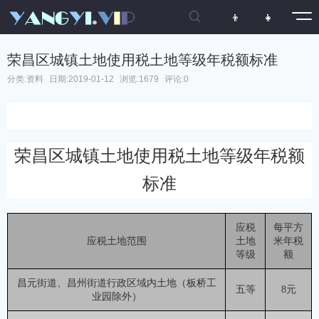

👦
👧
荣昌区城镇土地使用税土地等级年税额标准
分类:
资料
日期:2019-01-12
浏览:1679
评论:0
荣昌区城镇土地使用税土地等级年税额
标准
应税
每平方
应税土地范围
土地
米年税
等级
额
昌元街道、昌州街道行政区域内土地（板桥工
五等
8元
业园除外）